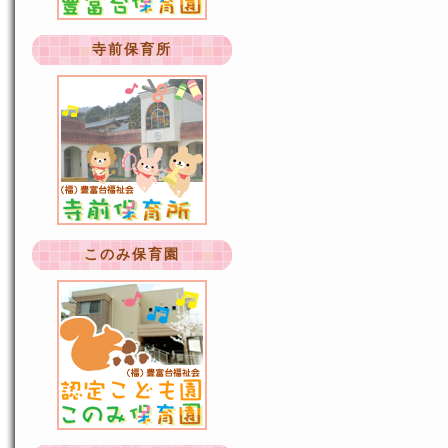
寺前保育所
このみ保育園