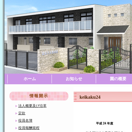
ホーム
お知らせ
園の概要
園の案内
園の一日
園の一年
情報開示
keikaku24
法人概要及び沿革
定款
役員名簿
役員報酬規程