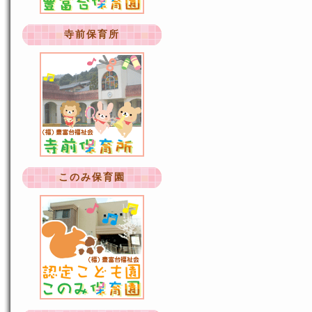
寺前保育所
このみ保育園