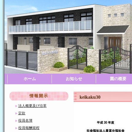
ホーム
お知らせ
園の概要
園の案内
園の一日
園の一年
情報開示
keikaku30
法人概要及び沿革
定款
役員名簿
役員報酬規程